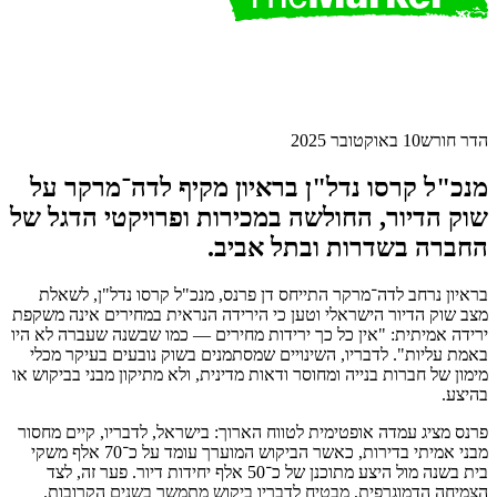
הדר חורש
10 באוקטובר 2025
מנכ"ל קרסו נדל"ן בראיון מקיף לדה־מרקר על
שוק הדיור, החולשה במכירות ופרויקטי הדגל של
החברה בשדרות ובתל אביב.
בראיון נרחב לדה־מרקר התייחס דן פרנס, מנכ"ל קרסו נדל"ן, לשאלת
מצב שוק הדיור הישראלי וטען כי הירידה הנראית במחירים אינה משקפת
ירידה אמיתית: "אין כל כך ירידות מחירים — כמו שבשנה שעברה לא היו
באמת עליות". לדבריו, השינויים שמסתמנים בשוק נובעים בעיקר מכלי
מימון של חברות בנייה ומחוסר ודאות מדינית, ולא מתיקון מבני בביקוש או
בהיצע.
פרנס מציג עמדה אופטימית לטווח הארוך: בישראל, לדבריו, קיים מחסור
מבני אמיתי בדירות, כאשר הביקוש המוערך עומד על כ־70 אלף משקי
בית בשנה מול היצע מתוכנן של כ־50 אלף יחידות דיור. פער זה, לצד
הצמיחה הדמוגרפית, מבטיח לדבריו ביקוש מתמשך בשנים הקרובות.