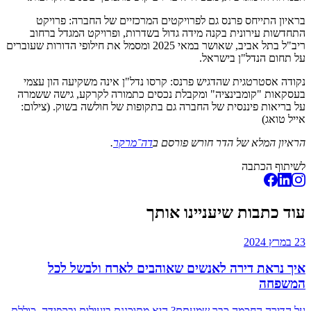
בראיון התייחס פרנס גם לפרויקטים המרכזיים של החברה: פרויקט
התחדשות עירונית בקנה מידה גדול בשדרות, ופרויקט המגדל ברחוב
ריב"ל בתל אביב, שאושר במאי 2025 ומסמל את חילופי הדורות שעוברים
על תחום הנדל"ן בישראל.
נקודה אסטרטגית שהדגיש פרנס: קרסו נדל"ן אינה משקיעה הון עצמי
בעסקאות "קומבינציה" ומקבלת נכסים כתמורה לקרקע, גישה ששמרה
על בריאות פיננסית של החברה גם בתקופות של חולשה בשוק. (צילום:
אייל טואג)
הראיון המלא של הדר חורש פורסם ב
דה־מרקר
.
לשיתוף הכתבה
עוד כתבות שיעניינו אותך
23 במרץ 2024
איך נראת דירה לאנשים שאוהבים לארח ולבשל לכל
המשפחה
על הדירה החכמה כבר שמעתם? היא מתוכננת ביעילות ובקפידה, כוללת