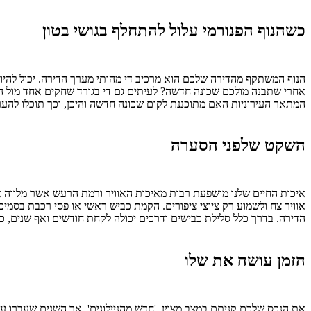
כשהנוף הפנורמי עלול להתחלף בגושי בטון
הנוף המשתקף מהדירה שלכם הוא מרכיב די מהותי מערך הדירה. יכול להיו
אחרי שתבנה מולכם שכונה חדשה? לעיתים גם די בגורד שחקים אחד מול ה
המתאר העירוניות האם מתוכננת לקום שכונה חדשה והיכן, וכך תוכלו להער
השקט שלפני הסערה
איכות החיים שלנו מושפעת רבות מאיכות האוויר ורמת הרעש אשר מלווה את
אוויר צח ולשמוע רק ציוצי ציפורים. הקמת כביש ראשי או פסי רכבת בסמיכו
הדירה. בדרך כלל סלילת כבישים ודרכים יכולה לקחת חודשים ואף שנים, כך
הזמן עושה את שלו
את הנכס שלכם קניתם במצב מצוין, 'חדש מהניילונים'. אך השנים שעברו 