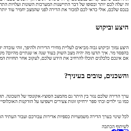
זה יעלה לכם יותר ובסופו של דבר התיישנות המערכות השונות ועלויות התח
בנכס שלכם, אולי כדאי לכם למכור את הדירה לפני שהמצב יחמיר עוד יותר.
היצע וביקוש
היצע נמוך וביקוש גבוה מביאים לעליית מחירי הדירות ולהיפך, זוהי עובד
בהפסד מר. איך תדעו מה יהיה מצב השוק בעוד שנה או שנתיים מהיום? מש
אם אינכם כלכלנים תוכלו להרחיב את הידע שלכם, לעקוב אחר תחזיות המתפ
והשכנים, טובים בעיניך?
ערך הדירה שלכם נגזר בין היתר גם מהמצב הסוציו-אקונומי של השכונה. תה
כמו גני ילדים ובתי ספר ירחיקו זוגות צעירים וישפיעו על הזדקנות האוכל
לכל שינוי בערך הדירה משמעויות כספיות אדירות עבורכם ועבור העתיד ה
לשיתוף הכתבה