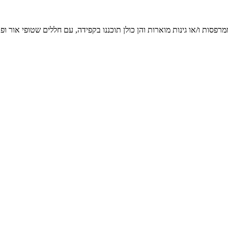
פסות ו/או גינות מוארות והן כולן תוכננו בקפידה, עם חללים שטופי אור ופו